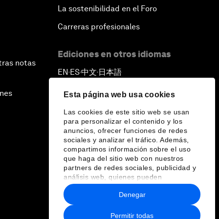
La sostenibilidad en el Foro
Carreras profesionales
Ediciones en otros idiomas
tras notas
EN
ES
中文
日本語
▪
▪
▪
ines
Esta página web usa cookies
Las cookies de este sitio web se usan
para personalizar el contenido y los
anuncios, ofrecer funciones de redes
sociales y analizar el tráfico. Además,
compartimos información sobre el uso
que haga del sitio web con nuestros
partners de redes sociales, publicidad y
análisis web, quienes pueden
combinarla con otra información que les
Denegar
haya proporcionado o que hayan
recopilado a partir del uso que haya
hecho de sus servicios.
Permitir todas