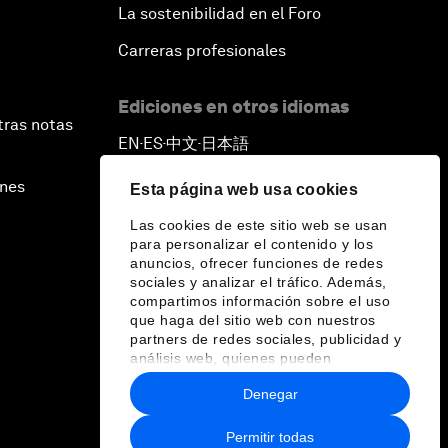
La sostenibilidad en el Foro
Carreras profesionales
Ediciones en otros idiomas
tras notas
EN
ES
中文
日本語
▪
▪
▪
ines
Esta página web usa cookies
Las cookies de este sitio web se usan
para personalizar el contenido y los
anuncios, ofrecer funciones de redes
sociales y analizar el tráfico. Además,
compartimos información sobre el uso
que haga del sitio web con nuestros
partners de redes sociales, publicidad y
análisis web, quienes pueden
combinarla con otra información que les
Denegar
haya proporcionado o que hayan
recopilado a partir del uso que haya
hecho de sus servicios.
Permitir todas