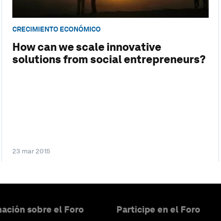
CRECIMIENTO ECONÓMICO
How can we scale innovative
solutions from social entrepreneurs?
23 mar 2015
ación sobre el Foro
Participe en el Foro