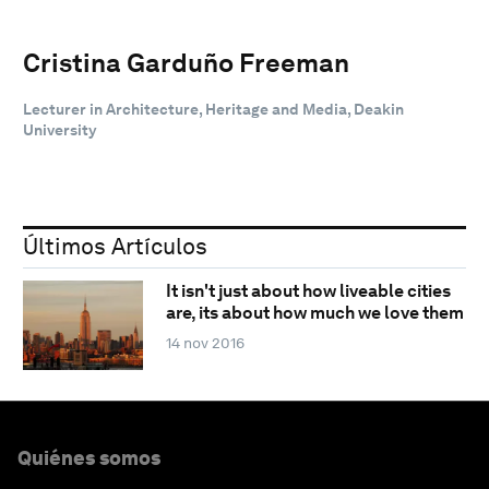
Cristina Garduño Freeman
Lecturer in Architecture, Heritage and Media, Deakin
University
Últimos Artículos
It isn't just about how liveable cities
are, its about how much we love them
14 nov 2016
Quiénes somos