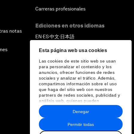
Carreras profesionales
Ediciones en otros idiomas
tras notas
EN
ES
中文
日本語
▪
▪
▪
ines
Esta página web usa cookies
Las cookies de este sitio web se usan
para personalizar el contenido y los
anuncios, ofrecer funciones de redes
sociales y analizar el tráfico. Además,
compartimos información sobre el uso
que haga del sitio web con nuestros
partners de redes sociales, publicidad y
análisis web, quienes pueden
combinarla con otra información que les
Denegar
haya proporcionado o que hayan
recopilado a partir del uso que haya
hecho de sus servicios.
Permitir todas