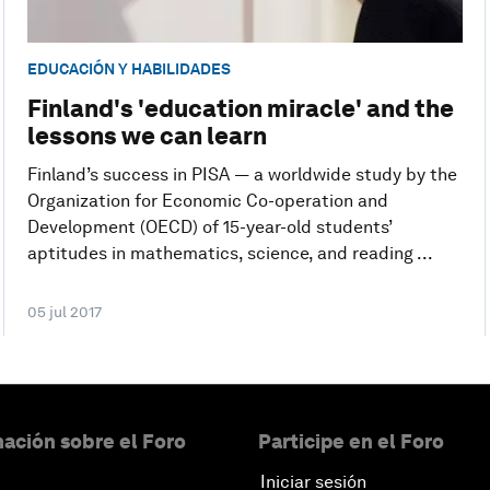
EDUCACIÓN Y HABILIDADES
Finland's 'education miracle' and the
lessons we can learn
Finland’s success in PISA ― a worldwide study by the
Organization for Economic Co-operation and
Development (OECD) of 15-year-old students’
aptitudes in mathematics, science, and reading ...
05 jul 2017
ación sobre el Foro
Participe en el Foro
Iniciar sesión