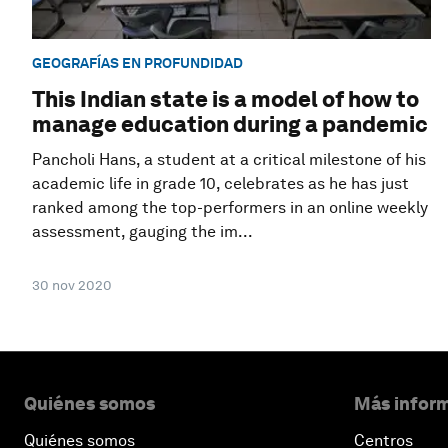
GEOGRAFÍAS EN PROFUNDIDAD
This Indian state is a model of how to
manage education during a pandemic
Pancholi Hans, a student at a critical milestone of his
academic life in grade 10, celebrates as he has just
ranked among the top-performers in an online weekly
assessment, gauging the im...
30 nov 2020
Quiénes somos
Más inform
Quiénes somos
Centros