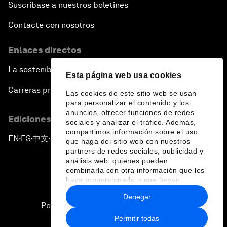
Suscríbase a nuestros boletines
Contacte con nosotros
Enlaces directos
La sostenibilidad en el Foro
Esta página web usa cookies
Carreras profesionales
Las cookies de este sitio web se usan
para personalizar el contenido y los
anuncios, ofrecer funciones de redes
Ediciones en otros idiomas
sociales y analizar el tráfico. Además,
compartimos información sobre el uso
EN
ES
中文
日本語
▪
▪
▪
que haga del sitio web con nuestros
partners de redes sociales, publicidad y
análisis web, quienes pueden
combinarla con otra información que les
haya proporcionado o que hayan
recopilado a partir del uso que haya
Denegar
hecho de sus servicios.
Política de privacidad y normas de uso
Permitir todas
Sitemap