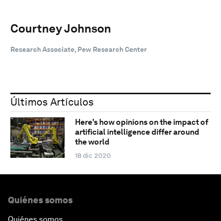
Courtney Johnson
Research Associate, Pew Research Center
Últimos Artículos
Here's how opinions on the impact of
artificial intelligence differ around
the world
18 dic 2020
Quiénes somos
Quiénes somos