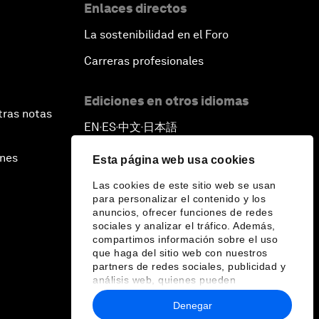
Enlaces directos
La sostenibilidad en el Foro
Carreras profesionales
Ediciones en otros idiomas
tras notas
EN
ES
中文
日本語
▪
▪
▪
ines
Esta página web usa cookies
Las cookies de este sitio web se usan
para personalizar el contenido y los
anuncios, ofrecer funciones de redes
sociales y analizar el tráfico. Además,
compartimos información sobre el uso
que haga del sitio web con nuestros
partners de redes sociales, publicidad y
análisis web, quienes pueden
combinarla con otra información que les
Denegar
haya proporcionado o que hayan