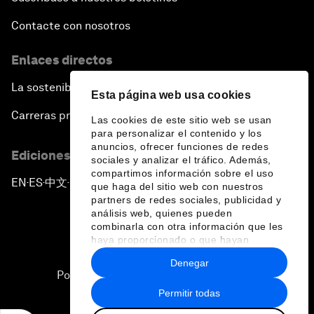
Contacte con nosotros
Enlaces directos
La sostenibilidad en el Foro
Esta página web usa cookies
Carreras profesionales
Las cookies de este sitio web se usan
para personalizar el contenido y los
anuncios, ofrecer funciones de redes
Ediciones en otros idiomas
sociales y analizar el tráfico. Además,
compartimos información sobre el uso
EN
ES
中文
日本語
▪
▪
▪
que haga del sitio web con nuestros
partners de redes sociales, publicidad y
análisis web, quienes pueden
combinarla con otra información que les
haya proporcionado o que hayan
recopilado a partir del uso que haya
Denegar
hecho de sus servicios.
Política de privacidad y normas de uso
Permitir todas
Sitemap