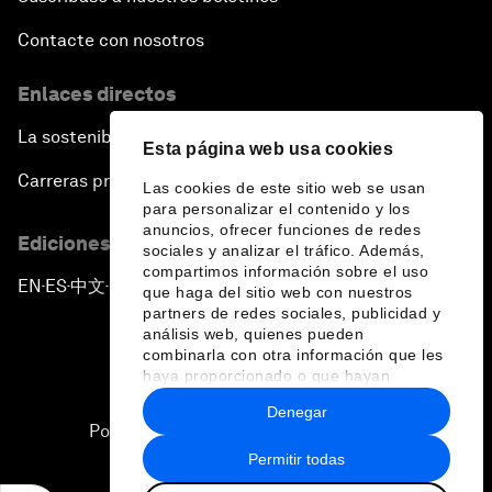
Contacte con nosotros
Enlaces directos
La sostenibilidad en el Foro
Esta página web usa cookies
Carreras profesionales
Las cookies de este sitio web se usan
para personalizar el contenido y los
anuncios, ofrecer funciones de redes
Ediciones en otros idiomas
sociales y analizar el tráfico. Además,
compartimos información sobre el uso
EN
ES
中文
日本語
▪
▪
▪
que haga del sitio web con nuestros
partners de redes sociales, publicidad y
análisis web, quienes pueden
combinarla con otra información que les
haya proporcionado o que hayan
recopilado a partir del uso que haya
Denegar
hecho de sus servicios.
Política de privacidad y normas de uso
Permitir todas
Sitemap