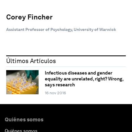
Corey Fincher
Assistant Professor of Psychology, University of Warwick
Últimos Artículos
Infectious diseases and gender
equality are unrelated, right? Wrong,
says research
16 nov 2016
Quiénes somos
Quiénes somos