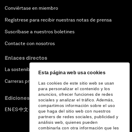
Conviértase en miembro
Regístrese para recibir nuestras notas de prensa
Suscríbase a nuestros boletines
Contacte con nosotros
Enlaces directos
La sostenibilidad en el Foro
Esta página web usa cookies
Carreras profesionales
Las cookies de este sitio web se usan
para personalizar el contenido y los
anuncios, ofrecer funciones de redes
Ediciones en otros idiomas
sociales y analizar el tráfico. Además,
compartimos información sobre el uso
EN
ES
中文
日本語
▪
▪
▪
que haga del sitio web con nuestros
partners de redes sociales, publicidad y
análisis web, quienes pueden
combinarla con otra información que les