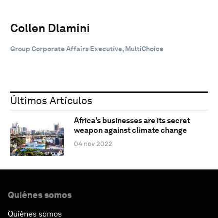
Collen Dlamini
Group Corporate Affairs Executive, MultiChoice
Últimos Artículos
Africa's businesses are its secret
weapon against climate change
04 nov 2022
Quiénes somos
Quiénes somos