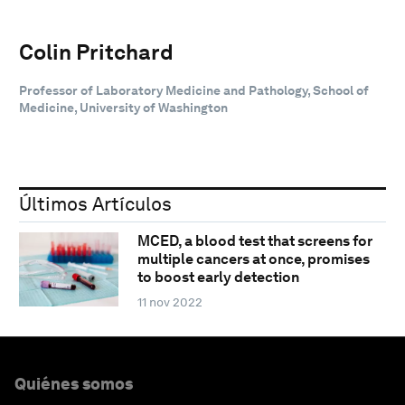
Colin Pritchard
Professor of Laboratory Medicine and Pathology, School of
Medicine, University of Washington
Últimos Artículos
MCED, a blood test that screens for
multiple cancers at once, promises
to boost early detection
11 nov 2022
Quiénes somos