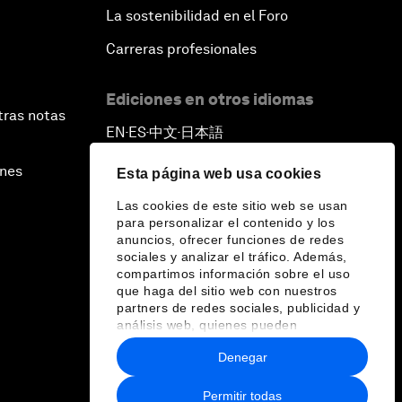
La sostenibilidad en el Foro
Carreras profesionales
Ediciones en otros idiomas
tras notas
EN
ES
中文
日本語
▪
▪
▪
ines
Esta página web usa cookies
Las cookies de este sitio web se usan
para personalizar el contenido y los
anuncios, ofrecer funciones de redes
sociales y analizar el tráfico. Además,
compartimos información sobre el uso
que haga del sitio web con nuestros
partners de redes sociales, publicidad y
análisis web, quienes pueden
combinarla con otra información que les
Denegar
haya proporcionado o que hayan
recopilado a partir del uso que haya
hecho de sus servicios.
Permitir todas