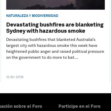
NATURALEZA Y BIODIVERSIDAD
Devastating bushfires are blanketing
Sydney with hazardous smoke
Devastating bushfires that blanketed Australia's
largest city with hazardous smoke this week have
heightened public anger and raised political pressure
on the government to do more to bat...
12 dic 2019
ación sobre el Foro
Participe en el Foro