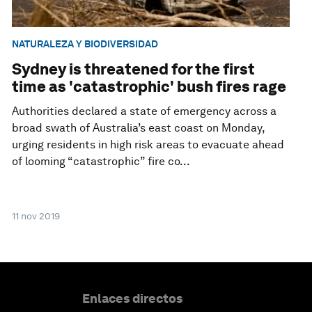
NATURALEZA Y BIODIVERSIDAD
Sydney is threatened for the first
time as 'catastrophic' bush fires rage
Authorities declared a state of emergency across a
broad swath of Australia’s east coast on Monday,
urging residents in high risk areas to evacuate ahead
of looming “catastrophic” fire co...
11 nov 2019
Enlaces directos