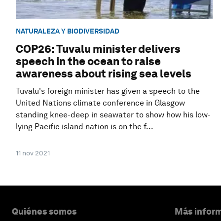
NATURALEZA Y BIODIVERSIDAD
COP26: Tuvalu minister delivers
speech in the ocean to raise
awareness about rising sea levels
Tuvalu's foreign minister has given a speech to the
United Nations climate conference in Glasgow
standing knee-deep in seawater to show how his low-
lying Pacific island nation is on the f...
11 nov 2021
Quiénes somos
Más inform