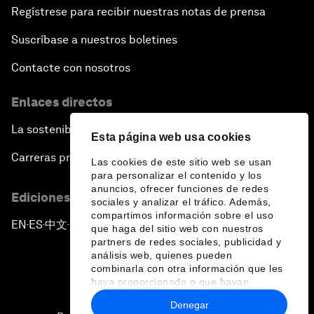
Regístrese para recibir nuestras notas de prensa
Suscríbase a nuestros boletines
Contacte con nosotros
Enlaces directos
La sostenibilidad en el Foro
Esta página web usa cookies
Carreras profesionales
Las cookies de este sitio web se usan
para personalizar el contenido y los
anuncios, ofrecer funciones de redes
Ediciones en otros idiomas
sociales y analizar el tráfico. Además,
compartimos información sobre el uso
EN
ES
中文
日本語
▪
▪
▪
que haga del sitio web con nuestros
partners de redes sociales, publicidad y
análisis web, quienes pueden
combinarla con otra información que les
haya proporcionado o que hayan
recopilado a partir del uso que haya
Denegar
hecho de sus servicios.