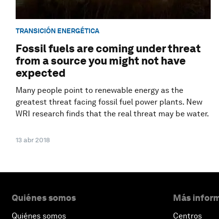
TRANSICIÓN ENERGÉTICA
Fossil fuels are coming under threat
from a source you might not have
expected
Many people point to renewable energy as the
greatest threat facing fossil fuel power plants. New
WRI research finds that the real threat may be water.
13 abr 2018
Quiénes somos
Más inform
Quiénes somos
Centros