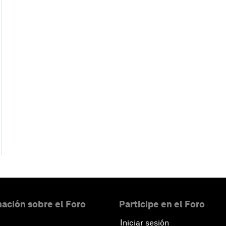
ación sobre el Foro
Participe en el Foro
Iniciar sesión