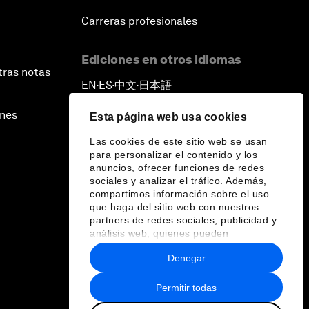
Carreras profesionales
Ediciones en otros idiomas
tras notas
EN
ES
中文
日本語
▪
▪
▪
ines
Esta página web usa cookies
Las cookies de este sitio web se usan
para personalizar el contenido y los
anuncios, ofrecer funciones de redes
sociales y analizar el tráfico. Además,
compartimos información sobre el uso
que haga del sitio web con nuestros
partners de redes sociales, publicidad y
análisis web, quienes pueden
combinarla con otra información que les
Denegar
haya proporcionado o que hayan
recopilado a partir del uso que haya
hecho de sus servicios.
Permitir todas