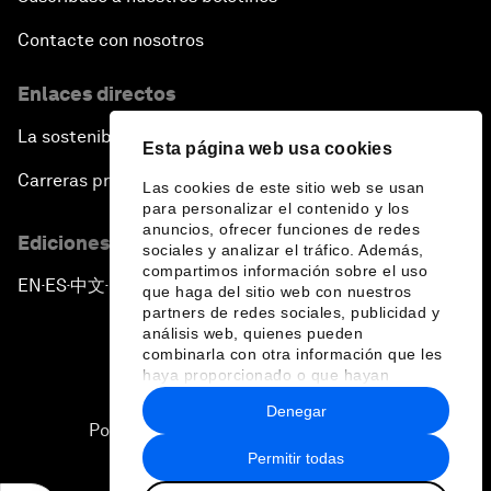
Contacte con nosotros
Enlaces directos
La sostenibilidad en el Foro
Esta página web usa cookies
Carreras profesionales
Las cookies de este sitio web se usan
para personalizar el contenido y los
anuncios, ofrecer funciones de redes
Ediciones en otros idiomas
sociales y analizar el tráfico. Además,
compartimos información sobre el uso
EN
ES
中文
日本語
▪
▪
▪
que haga del sitio web con nuestros
partners de redes sociales, publicidad y
análisis web, quienes pueden
combinarla con otra información que les
haya proporcionado o que hayan
recopilado a partir del uso que haya
Denegar
hecho de sus servicios.
Política de privacidad y normas de uso
Permitir todas
Sitemap