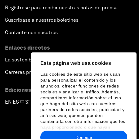
Regístrese para recibir nuestras notas de prensa
Suscríbase a nuestros boletines
Contacte con nosotros
Enlaces directos
La sostenibilidad en el Foro
Esta página web usa cookies
Carreras profesionales
Las cookies de este sitio web se usan
para personalizar el contenido y los
anuncios, ofrecer funciones de redes
Ediciones en otros idiomas
sociales y analizar el tráfico. Además,
compartimos información sobre el uso
EN
ES
中文
日本語
▪
▪
▪
que haga del sitio web con nuestros
partners de redes sociales, publicidad y
análisis web, quienes pueden
combinarla con otra información que les
haya proporcionado o que hayan
recopilado a partir del uso que haya
Denegar