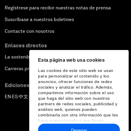
Regístrese para recibir nuestras notas de prensa
Suscríbase a nuestros boletines
Contacte con nosotros
Enlaces directos
La sostenibilidad en el Foro
Esta página web usa cookies
Carreras profesionales
Las cookies de este sitio web se usan
para personalizar el contenido y los
anuncios, ofrecer funciones de redes
Ediciones en otros idiomas
sociales y analizar el tráfico. Además,
compartimos información sobre el uso
EN
ES
中文
日本語
▪
▪
▪
que haga del sitio web con nuestros
partners de redes sociales, publicidad y
análisis web, quienes pueden
combinarla con otra información que les
haya proporcionado o que hayan
recopilado a partir del uso que haya
Denegar