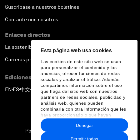
Suscríbase a nuestros boletines
Contacte con nosotros
Enlaces directos
La sostenibilidad en el Foro
Esta página web usa cookies
Carreras profesionales
Las cookies de este sitio web se usan
para personalizar el contenido y los
anuncios, ofrecer funciones de redes
Ediciones en otros idiomas
sociales y analizar el tráfico. Además,
compartimos información sobre el uso
EN
ES
中文
日本語
▪
▪
▪
que haga del sitio web con nuestros
partners de redes sociales, publicidad y
análisis web, quienes pueden
combinarla con otra información que les
haya proporcionado o que hayan
recopilado a partir del uso que haya
Denegar
hecho de sus servicios.
Política de privacidad y normas de uso
Permitir todas