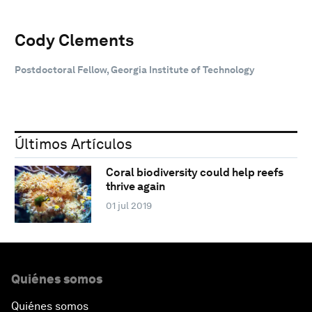
Cody Clements
Postdoctoral Fellow, Georgia Institute of Technology
Últimos Artículos
Coral biodiversity could help reefs
thrive again
01 jul 2019
Quiénes somos
Quiénes somos