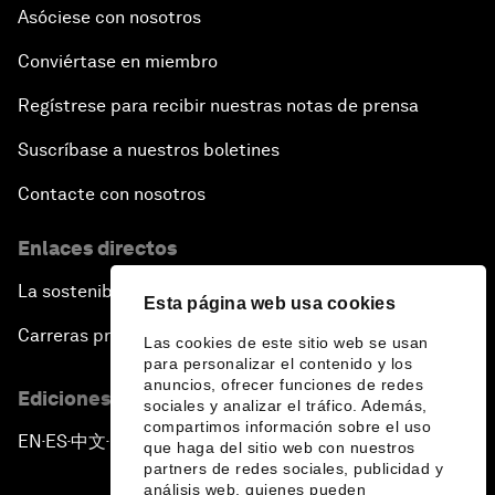
Asóciese con nosotros
Conviértase en miembro
Regístrese para recibir nuestras notas de prensa
Suscríbase a nuestros boletines
Contacte con nosotros
Enlaces directos
La sostenibilidad en el Foro
Esta página web usa cookies
Carreras profesionales
Las cookies de este sitio web se usan
para personalizar el contenido y los
anuncios, ofrecer funciones de redes
Ediciones en otros idiomas
sociales y analizar el tráfico. Además,
compartimos información sobre el uso
EN
ES
中文
日本語
▪
▪
▪
que haga del sitio web con nuestros
partners de redes sociales, publicidad y
análisis web, quienes pueden