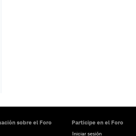
ación sobre el Foro
Participe en el Foro
Iniciar sesión