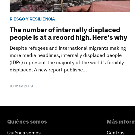
RIESGO Y RESILIENCIA
The number of internally displaced
people is at a record high. Here's why
Despite refugees and international migrants making
more media headlines, internally displaced people
(IDPs) represent the majority of the world’s forcibly
displaced. A new report publishe...
10 may 2019
Quiénes somos
Más inform
Quiénes somos
Centros