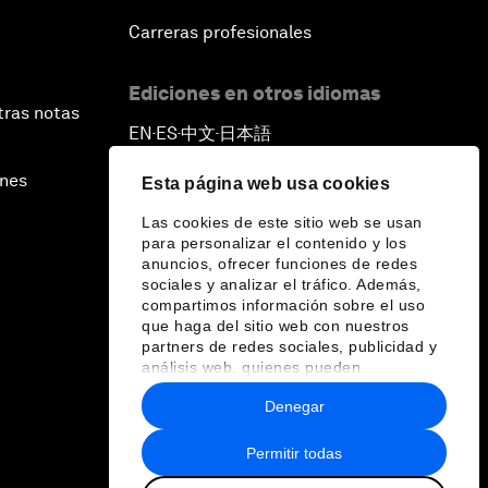
Carreras profesionales
Ediciones en otros idiomas
tras notas
EN
ES
中文
日本語
▪
▪
▪
ines
Esta página web usa cookies
Las cookies de este sitio web se usan
para personalizar el contenido y los
anuncios, ofrecer funciones de redes
sociales y analizar el tráfico. Además,
compartimos información sobre el uso
que haga del sitio web con nuestros
partners de redes sociales, publicidad y
análisis web, quienes pueden
combinarla con otra información que les
Denegar
haya proporcionado o que hayan
recopilado a partir del uso que haya
hecho de sus servicios.
Permitir todas