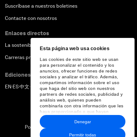
Suscríbase a nuestros boletines
Contacte con nosotros
Enlaces directos
La sostenibilidad en el Foro
Esta página web usa cookies
Carreras profesionales
Las cookies de este sitio web se usan
para personalizar el contenido y los
anuncios, ofrecer funciones de redes
Ediciones en otros idiomas
sociales y analizar el tráfico. Además,
compartimos información sobre el uso
EN
ES
中文
日本語
▪
▪
▪
que haga del sitio web con nuestros
partners de redes sociales, publicidad y
análisis web, quienes pueden
combinarla con otra información que les
haya proporcionado o que hayan
recopilado a partir del uso que haya
Denegar
hecho de sus servicios.
Política de privacidad y normas de uso
Permitir todas