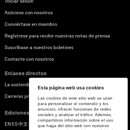
Iniciar sesión
Asóciese con nosotros
Conviértase en miembro
Regístrese para recibir nuestras notas de prensa
Suscríbase a nuestros boletines
Contacte con nosotros
Enlaces directos
La sostenibilidad en el Foro
Esta página web usa cookies
Carreras profesionales
Las cookies de este sitio web se usan
para personalizar el contenido y los
anuncios, ofrecer funciones de redes
Ediciones en otros idiomas
sociales y analizar el tráfico. Además,
compartimos información sobre el uso
EN
ES
中文
日本語
▪
▪
▪
que haga del sitio web con nuestros