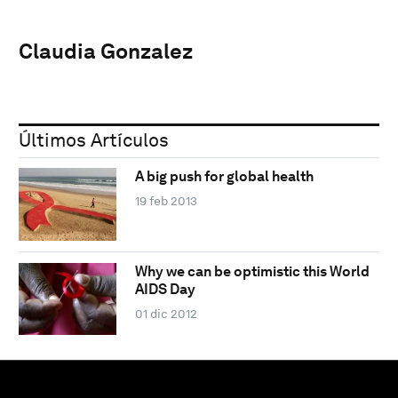
Claudia Gonzalez
Últimos Artículos
A big push for global health
19 feb 2013
Why we can be optimistic this World
AIDS Day
01 dic 2012