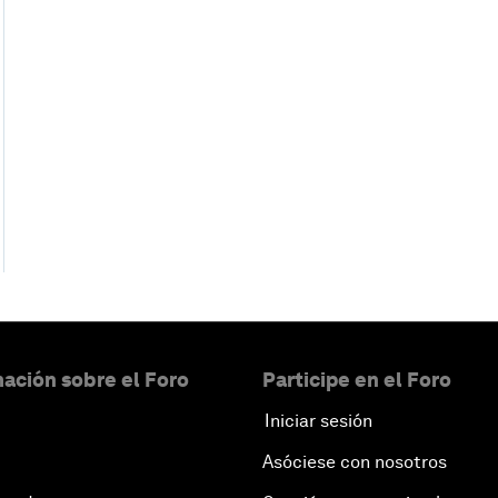
ación sobre el Foro
Participe en el Foro
Iniciar sesión
Asóciese con nosotros