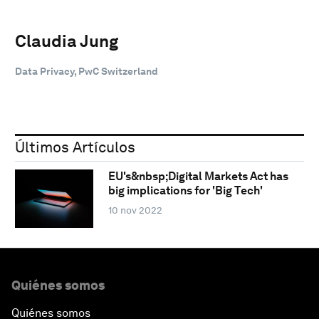
Claudia Jung
Data Privacy, PwC Switzerland
Últimos Artículos
EU's&nbsp;Digital Markets Act has
big implications for 'Big Tech'
10 nov 2022
Quiénes somos
Quiénes somos