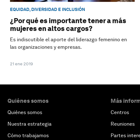
EQUIDAD, DIVERSIDAD E INCLUSIÓN
¿Por qué es importante tener a más
mujeres en altos cargos?
Es indiscutible el aporte del liderazgo femenino en
las organizaciones y empresas.
21 ene 2019
Quiénes somos
Más inform
Quiénes somos
Centros
Nuestra estrategia
Reuniones
Cómo trabajamos
Partes inter