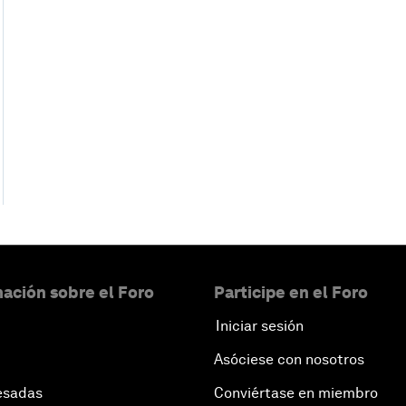
ación sobre el Foro
Participe en el Foro
Iniciar sesión
Asóciese con nosotros
esadas
Conviértase en miembro