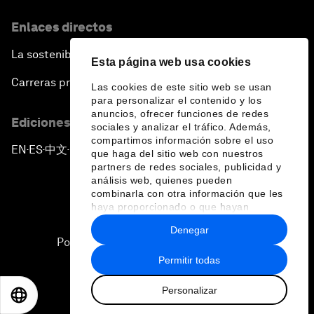
Enlaces directos
La sostenibilidad en el Foro
Esta página web usa cookies
Carreras profesionales
Las cookies de este sitio web se usan
para personalizar el contenido y los
anuncios, ofrecer funciones de redes
Ediciones en otros idiomas
sociales y analizar el tráfico. Además,
compartimos información sobre el uso
EN
ES
中文
日本語
▪
▪
▪
que haga del sitio web con nuestros
partners de redes sociales, publicidad y
análisis web, quienes pueden
combinarla con otra información que les
haya proporcionado o que hayan
recopilado a partir del uso que haya
Denegar
hecho de sus servicios.
Política de privacidad y normas de uso
Permitir todas
Sitemap
Personalizar
©
2026
Foro Económico Mundial
EN
ES
中文
日本語