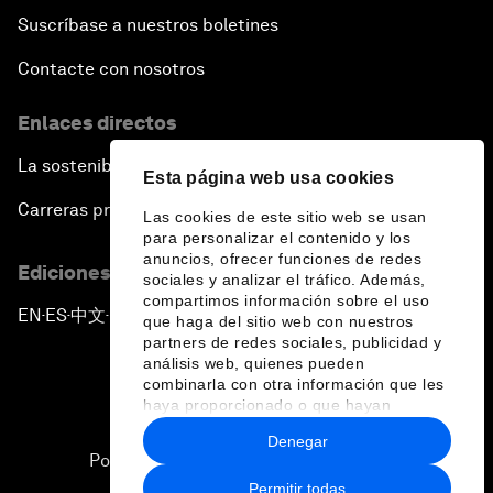
Suscríbase a nuestros boletines
Contacte con nosotros
Enlaces directos
La sostenibilidad en el Foro
Esta página web usa cookies
Carreras profesionales
Las cookies de este sitio web se usan
para personalizar el contenido y los
anuncios, ofrecer funciones de redes
Ediciones en otros idiomas
sociales y analizar el tráfico. Además,
compartimos información sobre el uso
EN
ES
中文
日本語
▪
▪
▪
que haga del sitio web con nuestros
partners de redes sociales, publicidad y
análisis web, quienes pueden
combinarla con otra información que les
haya proporcionado o que hayan
recopilado a partir del uso que haya
Denegar
hecho de sus servicios.
Política de privacidad y normas de uso
Permitir todas