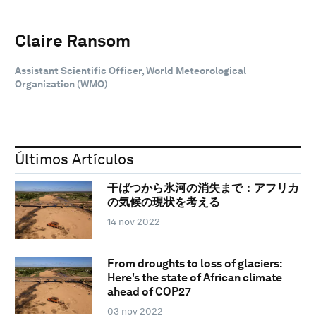
Claire Ransom
Assistant Scientific Officer, World Meteorological
Organization (WMO)
Últimos Artículos
干ばつから氷河の消失まで：アフリカ
の気候の現状を考える
14 nov 2022
From droughts to loss of glaciers:
Here's the state of African climate
ahead of COP27
03 nov 2022