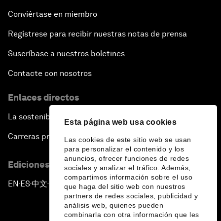
Conviértase en miembro
Regístrese para recibir nuestras notas de prensa
Suscríbase a nuestros boletines
Contacte con nosotros
Enlaces directos
La sostenibilidad en el Foro
Esta página web usa cookies
Carreras profesionales
Las cookies de este sitio web se usan
para personalizar el contenido y los
anuncios, ofrecer funciones de redes
Ediciones en otros idiomas
sociales y analizar el tráfico. Además,
compartimos información sobre el uso
EN
ES
中文
日本語
▪
▪
▪
que haga del sitio web con nuestros
partners de redes sociales, publicidad y
análisis web, quienes pueden
combinarla con otra información que les