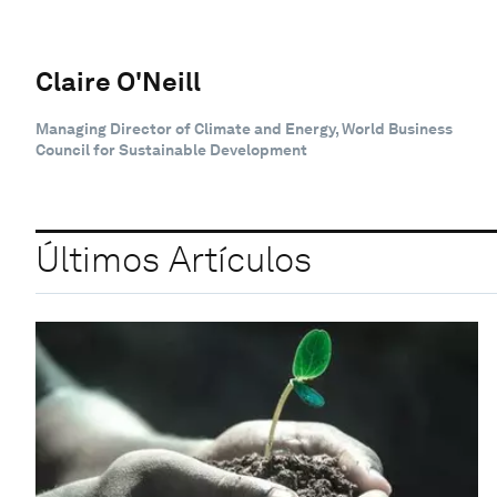
Claire O'Neill
Managing Director of Climate and Energy, World Business
Council for Sustainable Development
Últimos Artículos