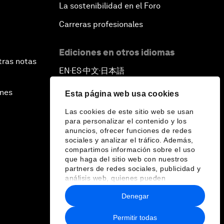
La sostenibilidad en el Foro
Carreras profesionales
Ediciones en otros idiomas
tras notas
EN
ES
中文
日本語
▪
▪
▪
ines
Esta página web usa cookies
Las cookies de este sitio web se usan
para personalizar el contenido y los
anuncios, ofrecer funciones de redes
sociales y analizar el tráfico. Además,
compartimos información sobre el uso
que haga del sitio web con nuestros
partners de redes sociales, publicidad y
análisis web, quienes pueden
combinarla con otra información que les
Denegar
haya proporcionado o que hayan
recopilado a partir del uso que haya
hecho de sus servicios.
Permitir todas