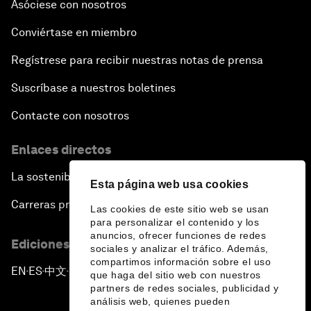
Asóciese con nosotros
Conviértase en miembro
Regístrese para recibir nuestras notas de prensa
Suscríbase a nuestros boletines
Contacte con nosotros
Enlaces directos
La sostenibilidad en el Foro
Esta página web usa cookies
Carreras profesionales
Las cookies de este sitio web se usan
para personalizar el contenido y los
anuncios, ofrecer funciones de redes
Ediciones en otros idiomas
sociales y analizar el tráfico. Además,
compartimos información sobre el uso
EN
ES
中文
日本語
▪
▪
▪
que haga del sitio web con nuestros
partners de redes sociales, publicidad y
análisis web, quienes pueden