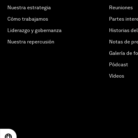
Nuestra estrategia
Reuniones
Cómo trabajamos
Partes inter
Liderazgo y gobernanza
Historias del
Nuestra repercusión
Notas de pr
Galería de f
Pódcast
Vídeos
EN
ES
中文
日本語