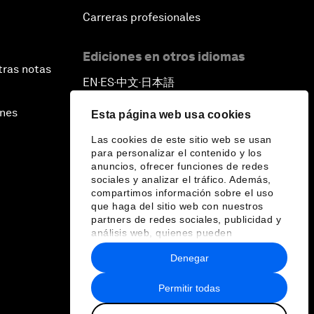
Carreras profesionales
Ediciones en otros idiomas
tras notas
EN
ES
中文
日本語
▪
▪
▪
ines
Esta página web usa cookies
Las cookies de este sitio web se usan
para personalizar el contenido y los
anuncios, ofrecer funciones de redes
sociales y analizar el tráfico. Además,
compartimos información sobre el uso
que haga del sitio web con nuestros
partners de redes sociales, publicidad y
análisis web, quienes pueden
combinarla con otra información que les
Denegar
haya proporcionado o que hayan
recopilado a partir del uso que haya
hecho de sus servicios.
Permitir todas