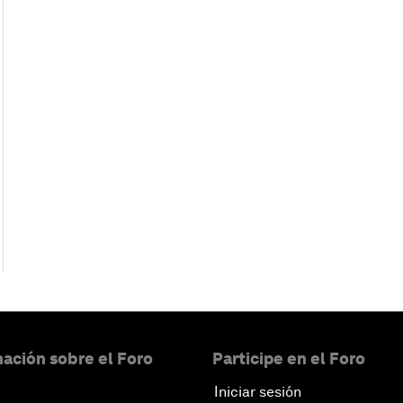
ación sobre el Foro
Participe en el Foro
Iniciar sesión