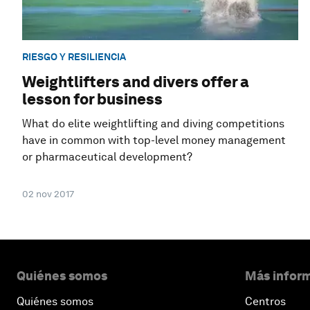
RIESGO Y RESILIENCIA
Weightlifters and divers offer a
lesson for business
What do elite weightlifting and diving competitions
have in common with top-level money management
or pharmaceutical development?
02 nov 2017
Quiénes somos
Más inform
Quiénes somos
Centros