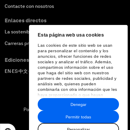
Contacte con nosotros
Enlaces directos
La sostenibilidad en el Foro
Esta página web usa cookies
Carreras profesionales
Las cookies de este sitio web se usan
para personalizar el contenido y los
anuncios, ofrecer funciones de redes
Ediciones en otros idiomas
sociales y analizar el tráfico. Además,
compartimos información sobre el uso
EN
ES
中文
日本語
▪
▪
▪
que haga del sitio web con nuestros
partners de redes sociales, publicidad y
análisis web, quienes pueden
combinarla con otra información que les
haya proporcionado o que hayan
recopilado a partir del uso que haya
Denegar
hecho de sus servicios.
Política de privacidad y normas de uso
Permitir todas
Sitemap
Personalizar