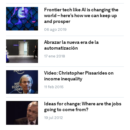
Frontier tech like AI is changing the
world – here’s how we can keep up
and prosper
06 ago 2019
Abrazar la nueva era de la
automatización
17 ene 2018
Video: Christopher Pissarides on
income inequality
11 feb 2015
Ideas for change: Where are the jobs
going to come from?
19 jul 2012