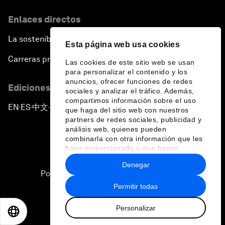
Enlaces directos
La sostenibilidad en el Foro
Esta página web usa cookies
Carreras profesionales
Las cookies de este sitio web se usan
para personalizar el contenido y los
anuncios, ofrecer funciones de redes
Ediciones en otros idiomas
sociales y analizar el tráfico. Además,
compartimos información sobre el uso
EN
ES
中文
日本語
▪
▪
▪
que haga del sitio web con nuestros
partners de redes sociales, publicidad y
análisis web, quienes pueden
combinarla con otra información que les
haya proporcionado o que hayan
recopilado a partir del uso que haya
Denegar
hecho de sus servicios.
Política de privacidad y normas de uso
Permitir todas
Sitemap
Personalizar
©
2026
Foro Económico Mundial
EN
ES
中文
日本語