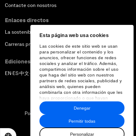
Contacte con nosotros
Enlaces directos
La sostenibilidad en el Foro
Esta página web usa cookies
Carreras profesionales
Las cookies de este sitio web se usan
para personalizar el contenido y los
anuncios, ofrecer funciones de redes
Ediciones en otros idiomas
sociales y analizar el tráfico. Además,
compartimos información sobre el uso
EN
ES
中文
日本語
▪
▪
▪
que haga del sitio web con nuestros
partners de redes sociales, publicidad y
análisis web, quienes pueden
combinarla con otra información que les
haya proporcionado o que hayan
recopilado a partir del uso que haya
Denegar
hecho de sus servicios.
Política de privacidad y normas de uso
Permitir todas
Sitemap
Personalizar
©
2026
Foro Económico Mundial