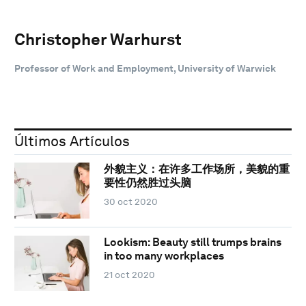
Christopher Warhurst
Professor of Work and Employment, University of Warwick
Últimos Artículos
外貌主义：在许多工作场所，美貌的重
要性仍然胜过头脑
30 oct 2020
Lookism: Beauty still trumps brains
in too many workplaces
21 oct 2020