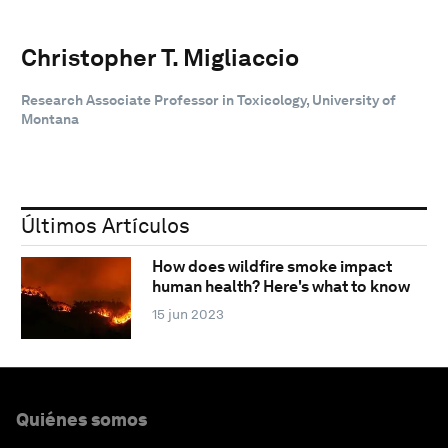
Christopher T. Migliaccio
Research Associate Professor in Toxicology, University of
Montana
Últimos Artículos
How does wildfire smoke impact
human health? Here's what to know
15 jun 2023
Quiénes somos