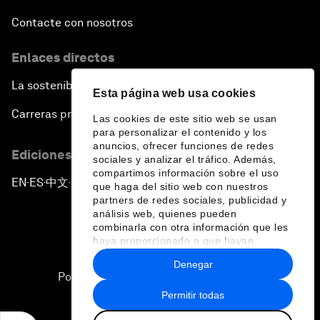
Contacte con nosotros
Enlaces directos
La sostenibilidad en el Foro
Esta página web usa cookies
Carreras profesionales
Las cookies de este sitio web se usan
para personalizar el contenido y los
anuncios, ofrecer funciones de redes
Ediciones en otros idiomas
sociales y analizar el tráfico. Además,
compartimos información sobre el uso
EN
ES
中文
日本語
▪
▪
▪
que haga del sitio web con nuestros
partners de redes sociales, publicidad y
análisis web, quienes pueden
combinarla con otra información que les
haya proporcionado o que hayan
recopilado a partir del uso que haya
Denegar
hecho de sus servicios.
Política de privacidad y normas de uso
Permitir todas
Sitemap