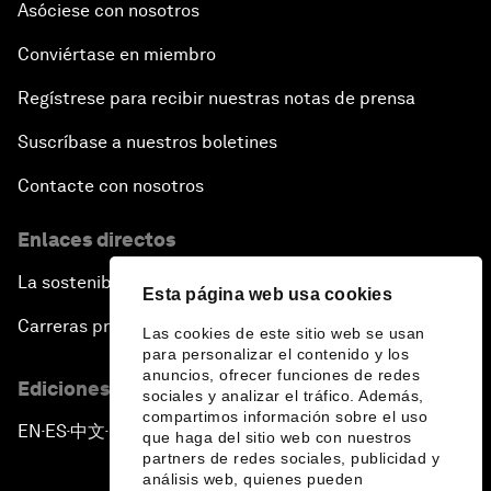
Asóciese con nosotros
Conviértase en miembro
Regístrese para recibir nuestras notas de prensa
Suscríbase a nuestros boletines
Contacte con nosotros
Enlaces directos
La sostenibilidad en el Foro
Esta página web usa cookies
Carreras profesionales
Las cookies de este sitio web se usan
para personalizar el contenido y los
anuncios, ofrecer funciones de redes
Ediciones en otros idiomas
sociales y analizar el tráfico. Además,
compartimos información sobre el uso
EN
ES
中文
日本語
▪
▪
▪
que haga del sitio web con nuestros
partners de redes sociales, publicidad y
análisis web, quienes pueden