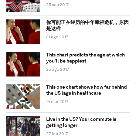
25 sep 2017
你可能正在经历的中年幸福危机，原因
是这样
31 ago 2017
This chart predicts the age at which
you'll be happiest
25 ago 2017
This one chart shows how far behind
the US lags in healthcare
14 mar 2017
Live in the US? Your commute is
getting longer
27 feb 2017