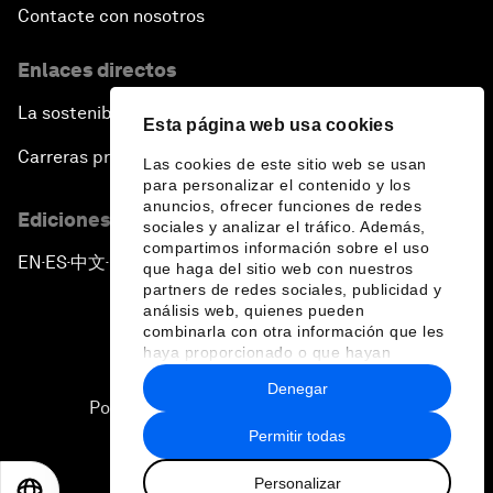
Contacte con nosotros
Enlaces directos
La sostenibilidad en el Foro
Esta página web usa cookies
Carreras profesionales
Las cookies de este sitio web se usan
para personalizar el contenido y los
anuncios, ofrecer funciones de redes
Ediciones en otros idiomas
sociales y analizar el tráfico. Además,
compartimos información sobre el uso
EN
ES
中文
日本語
▪
▪
▪
que haga del sitio web con nuestros
partners de redes sociales, publicidad y
análisis web, quienes pueden
combinarla con otra información que les
haya proporcionado o que hayan
recopilado a partir del uso que haya
Denegar
hecho de sus servicios.
Política de privacidad y normas de uso
Permitir todas
Sitemap
Personalizar
©
2026
Foro Económico Mundial
EN
ES
中文
日本語