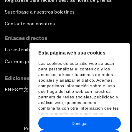
Regístrese para recibir nuestras notas de prensa
Suscríbase a nuestros boletines
Contacte con nosotros
Enlaces directos
La sostenibilidad en el Foro
Esta página web usa cookies
Carreras profesionales
Las cookies de este sitio web se usan
para personalizar el contenido y los
anuncios, ofrecer funciones de redes
Ediciones en otros idiomas
sociales y analizar el tráfico. Además,
compartimos información sobre el uso
EN
ES
中文
日本語
▪
▪
▪
que haga del sitio web con nuestros
partners de redes sociales, publicidad y
análisis web, quienes pueden
combinarla con otra información que les
haya proporcionado o que hayan
recopilado a partir del uso que haya
Denegar
hecho de sus servicios.
Política de privacidad y normas de uso