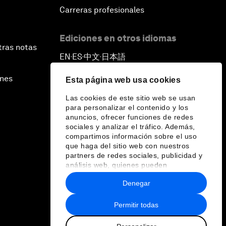
Carreras profesionales
Ediciones en otros idiomas
tras notas
EN
ES
中文
日本語
▪
▪
▪
ines
Esta página web usa cookies
Las cookies de este sitio web se usan
para personalizar el contenido y los
anuncios, ofrecer funciones de redes
sociales y analizar el tráfico. Además,
compartimos información sobre el uso
que haga del sitio web con nuestros
partners de redes sociales, publicidad y
análisis web, quienes pueden
combinarla con otra información que les
Denegar
haya proporcionado o que hayan
recopilado a partir del uso que haya
hecho de sus servicios.
Permitir todas