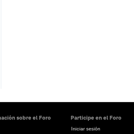
ación sobre el Foro
Participe en el Foro
Iniciar sesión