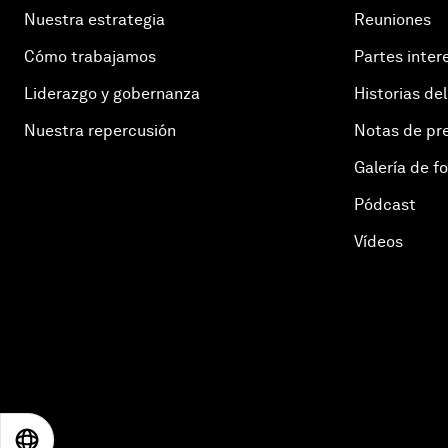
Nuestra estrategia
Reuniones
Cómo trabajamos
Partes inter
Liderazgo y gobernanza
Historias del
Nuestra repercusión
Notas de pr
Galería de f
Pódcast
Vídeos
EN
ES
中文
日本語