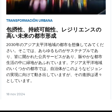
TRANSFORMACIÓN URBANA
包摂性、持続可能性、レジリエンスの
高い未来の都市形成
2030年のアジア太平洋地域の都市を想像してみてくだ
さい。そこでは、あらゆるものがサステナブルであ
り、皆に開かれた公共サービスがあり、賑やかな都市
生活の中に緑地があふれています。アジア太平洋地域
のいくつかの都市では、自治体がこのようなビジョン
の実現に向けて動き出していますが、その進捗は遅々
としています。
18 nov 2024