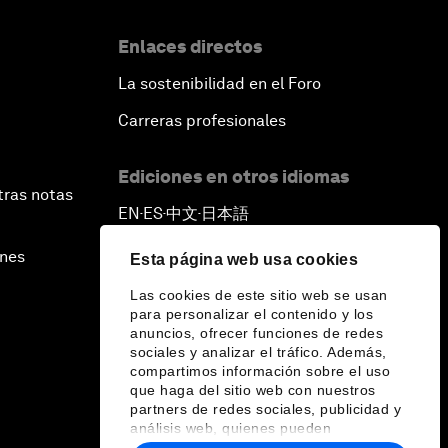
Enlaces directos
La sostenibilidad en el Foro
Carreras profesionales
Ediciones en otros idiomas
tras notas
EN
ES
中文
日本語
▪
▪
▪
ines
Esta página web usa cookies
Las cookies de este sitio web se usan
para personalizar el contenido y los
anuncios, ofrecer funciones de redes
sociales y analizar el tráfico. Además,
compartimos información sobre el uso
que haga del sitio web con nuestros
partners de redes sociales, publicidad y
análisis web, quienes pueden
combinarla con otra información que les