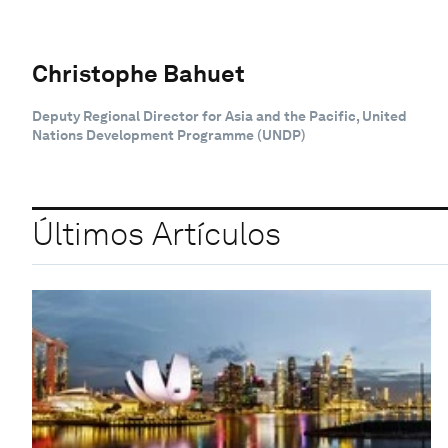
Christophe Bahuet
Deputy Regional Director for Asia and the Pacific, United
Nations Development Programme (UNDP)
Últimos Artículos