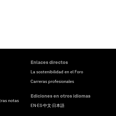
Enlaces directos
La sostenibilidad en el Foro
Carreras profesionales
Ediciones en otros idiomas
tras notas
EN
ES
中文
日本語
▪
▪
▪