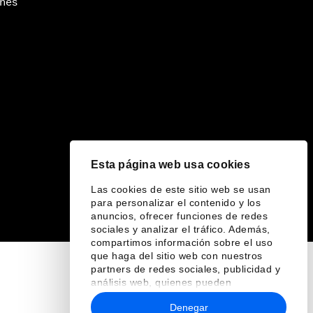
ines
Esta página web usa cookies
Las cookies de este sitio web se usan
para personalizar el contenido y los
anuncios, ofrecer funciones de redes
sociales y analizar el tráfico. Además,
compartimos información sobre el uso
que haga del sitio web con nuestros
partners de redes sociales, publicidad y
análisis web, quienes pueden
combinarla con otra información que les
Denegar
haya proporcionado o que hayan