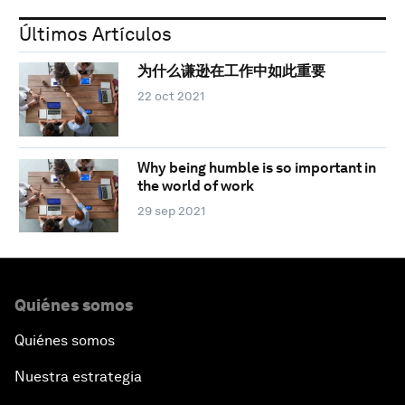
Últimos Artículos
为什么谦逊在工作中如此重要
22 oct 2021
Why being humble is so important in
the world of work
29 sep 2021
Quiénes somos
Quiénes somos
Nuestra estrategia