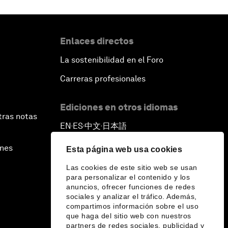
Enlaces directos
La sostenibilidad en el Foro
Carreras profesionales
Ediciones en otros idiomas
tras notas
EN
ES
中文
日本語
▪
▪
▪
ines
Esta página web usa cookies
Las cookies de este sitio web se usan
para personalizar el contenido y los
anuncios, ofrecer funciones de redes
sociales y analizar el tráfico. Además,
compartimos información sobre el uso
que haga del sitio web con nuestros
partners de redes sociales, publicidad y