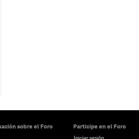
ación sobre el Foro
Participe en el Foro
Iniciar sesión