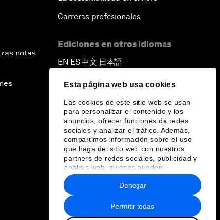
Carreras profesionales
Ediciones en otros idiomas
tras notas
EN
ES
中文
日本語
▪
▪
▪
ines
Esta página web usa cookies
Las cookies de este sitio web se usan
para personalizar el contenido y los
anuncios, ofrecer funciones de redes
sociales y analizar el tráfico. Además,
compartimos información sobre el uso
que haga del sitio web con nuestros
partners de redes sociales, publicidad y
análisis web, quienes pueden
combinarla con otra información que les
Denegar
haya proporcionado o que hayan
recopilado a partir del uso que haya
hecho de sus servicios.
Permitir todas