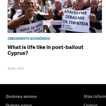
CRECIMIENTO ECONÓMICO
What is life like in post-bailout
Cyprus?
18 dic 2014
Quiénes somos
Más inform
Quiénes somos
Centros