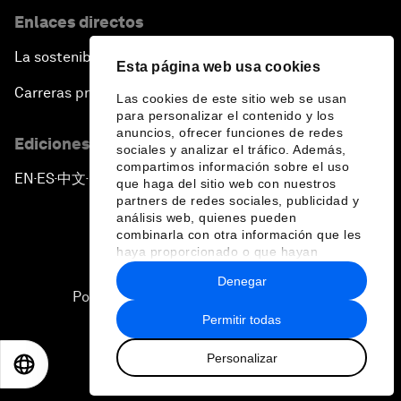
Enlaces directos
La sostenibilidad en el Foro
Esta página web usa cookies
Carreras profesionales
Las cookies de este sitio web se usan
para personalizar el contenido y los
anuncios, ofrecer funciones de redes
Ediciones en otros idiomas
sociales y analizar el tráfico. Además,
compartimos información sobre el uso
EN
ES
中文
日本語
▪
▪
▪
que haga del sitio web con nuestros
partners de redes sociales, publicidad y
análisis web, quienes pueden
combinarla con otra información que les
haya proporcionado o que hayan
recopilado a partir del uso que haya
Denegar
hecho de sus servicios.
Política de privacidad y normas de uso
Permitir todas
Sitemap
Personalizar
©
2026
Foro Económico Mundial
EN
ES
中文
日本語